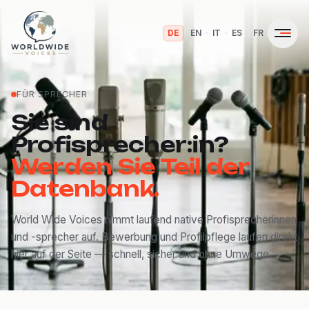
·
·
·
·
DE
EN
IT
ES
FR
FÜR SPRECHER
Sie sind
Profisprecher:in?
Werden Sie Teil der
Datenbank.
World Wide Voices nimmt laufend native Profisprecherinnen
und -sprecher auf. Bewerbung und Profilpflege laufen direkt
hier auf der Seite — schnell, sicher und ohne Umwege.