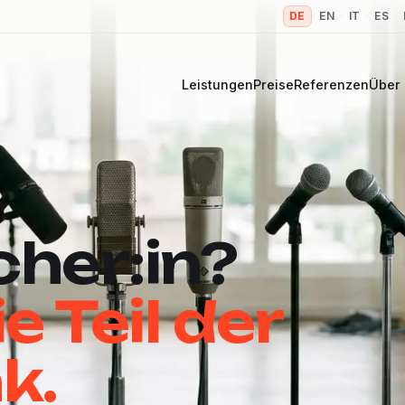
DE
·
EN
·
IT
·
ES
·
Leistungen
Preise
Referenzen
Über
cher:in?
 Teil der
k.