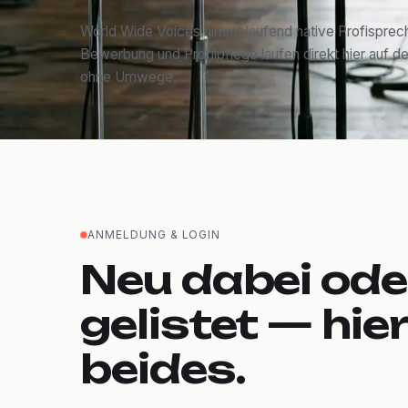
World Wide Voices nimmt laufend native Profisprech
Bewerbung und Profilpflege laufen direkt hier auf de
ohne Umwege.
ANMELDUNG & LOGIN
Neu dabei ode
gelistet — hie
beides.