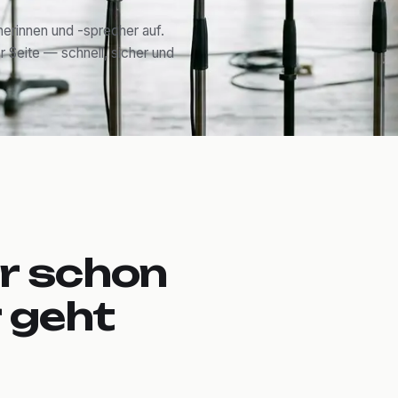
erinnen und -sprecher auf.
r Seite — schnell, sicher und
r schon
r geht