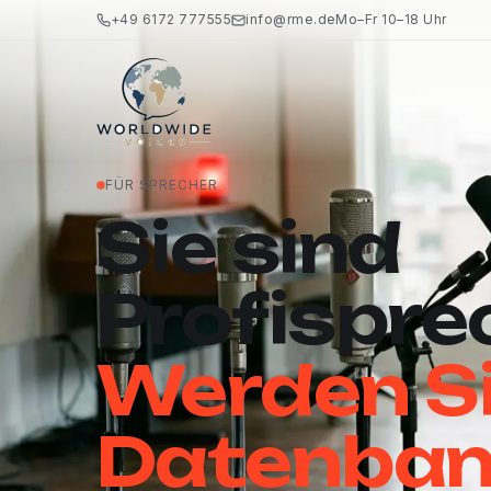
+49 6172 777555
info@rme.de
Mo–Fr 10–18 Uhr
FÜR SPRECHER
Sie sind
Profispre
Werden Sie
Datenban