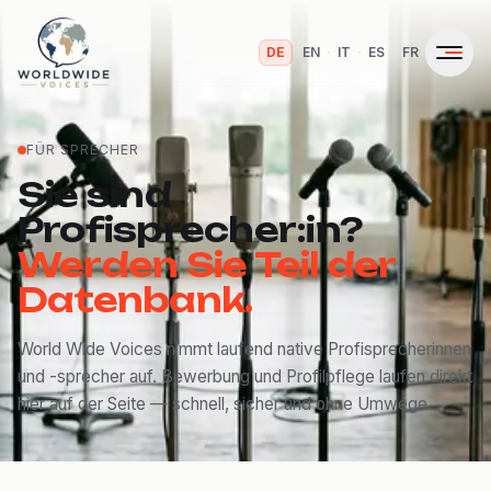
·
·
·
·
DE
EN
IT
ES
FR
FÜR SPRECHER
Sie sind
Profisprecher:in?
Werden Sie Teil der
Datenbank.
World Wide Voices nimmt laufend native Profisprecherinnen
und -sprecher auf. Bewerbung und Profilpflege laufen direkt
hier auf der Seite — schnell, sicher und ohne Umwege.