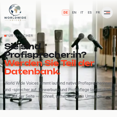
·
·
·
·
DE
EN
IT
ES
FR
FÜR SPRECHER
Sie sind
Profisprecher:in?
Werden Sie Teil der
Datenbank.
World Wide Voices nimmt laufend native Profisprecherinnen
und -sprecher auf. Bewerbung und Profilpflege laufen direkt
hier auf der Seite — schnell, sicher und ohne Umwege.