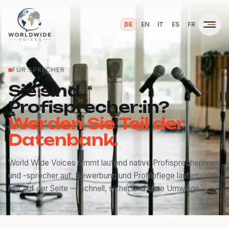
·
·
·
·
DE
EN
IT
ES
FR
FÜR SPRECHER
Sie sind
Profisprecher:in?
Werden Sie Teil der
Datenbank.
World Wide Voices nimmt laufend native Profisprecherinnen
und -sprecher auf. Bewerbung und Profilpflege laufen direkt
hier auf der Seite — schnell, sicher und ohne Umwege.