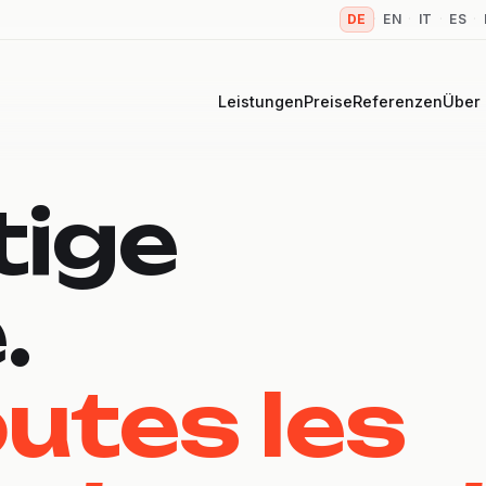
DE
·
EN
·
IT
·
ES
·
Leistungen
Preise
Referenzen
Über
tige
.
utes les