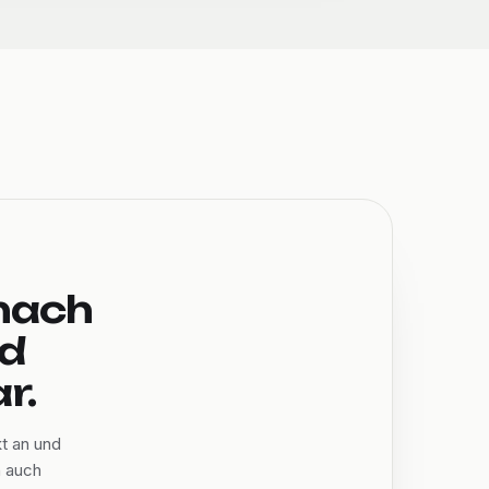
nach
nd
r.
t an und
n auch