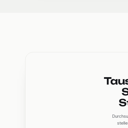
Tau
S
S
Durchsu
stell