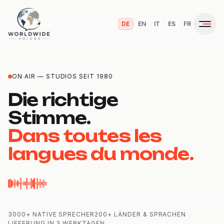
·
·
·
·
DE
EN
IT
ES
FR
ON AIR — STUDIOS SEIT 1980
Die richtige
Stimme.
Dans toutes les
langues du monde.
3000+ NATIVE SPRECHER
200+ LÄNDER & SPRACHEN
LIEFERUNG IN 3 WERKTAGEN