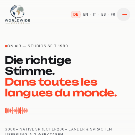
·
·
·
·
DE
EN
IT
ES
FR
ON AIR — STUDIOS SEIT 1980
Die richtige
Stimme.
Dans toutes les
langues du monde.
3000+ NATIVE SPRECHER
200+ LÄNDER & SPRACHEN
LIEFERUNG IN 3 WERKTAGEN