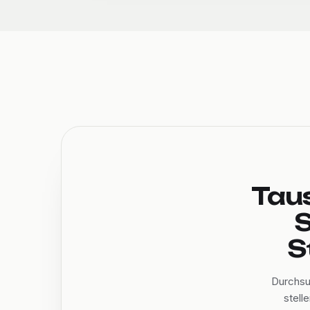
Tau
S
S
Durchsu
stell