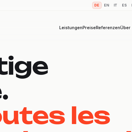
DE
·
EN
·
IT
·
ES
·
Leistungen
Preise
Referenzen
Über
tige
.
utes les