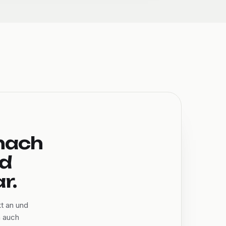
nach
nd
r.
t an und
n auch