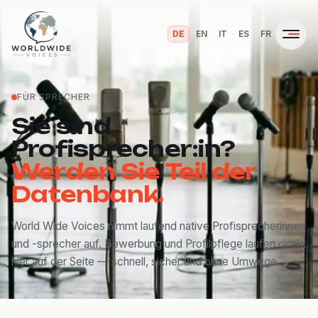
·
·
·
·
DE
EN
IT
ES
FR
FÜR SPRECHER
Sie sind
Profisprecher:in?
Werden Sie Teil der
Datenbank.
World Wide Voices nimmt laufend native Profisprecherinnen
und -sprecher auf. Bewerbung und Profilpflege laufen direkt
hier auf der Seite — schnell, sicher und ohne Umwege.