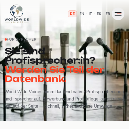
·
·
·
·
DE
EN
IT
ES
FR
FÜR SPRECHER
Sie sind
Profisprecher:in?
Werden Sie Teil der
Datenbank.
World Wide Voices nimmt laufend native Profisprecherinnen
und -sprecher auf. Bewerbung und Profilpflege laufen direkt
hier auf der Seite — schnell, sicher und ohne Umwege.