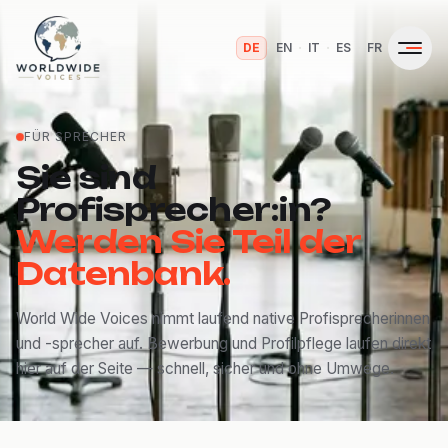
·
·
·
·
DE
EN
IT
ES
FR
FÜR SPRECHER
Sie sind
Profisprecher:in?
Werden Sie Teil der
Datenbank.
World Wide Voices nimmt laufend native Profisprecherinnen
und -sprecher auf. Bewerbung und Profilpflege laufen direkt
hier auf der Seite — schnell, sicher und ohne Umwege.