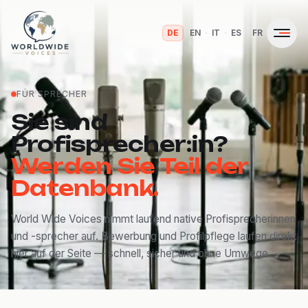
·
·
·
·
DE
EN
IT
ES
FR
FÜR SPRECHER
Sie sind
Profisprecher:in?
Werden Sie Teil der
Datenbank.
World Wide Voices nimmt laufend native Profisprecherinnen
und -sprecher auf. Bewerbung und Profilpflege laufen direkt
hier auf der Seite — schnell, sicher und ohne Umwege.