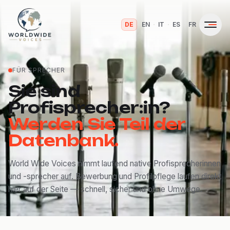
·
·
·
·
DE
EN
IT
ES
FR
FÜR SPRECHER
Sie sind
Profisprecher:in?
Werden Sie Teil der
Datenbank.
World Wide Voices nimmt laufend native Profisprecherinnen
und -sprecher auf. Bewerbung und Profilpflege laufen direkt
hier auf der Seite — schnell, sicher und ohne Umwege.