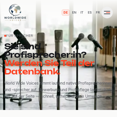
·
·
·
·
DE
EN
IT
ES
FR
FÜR SPRECHER
Sie sind
Profisprecher:in?
Werden Sie Teil der
Datenbank.
World Wide Voices nimmt laufend native Profisprecherinnen
und -sprecher auf. Bewerbung und Profilpflege laufen direkt
hier auf der Seite — schnell, sicher und ohne Umwege.