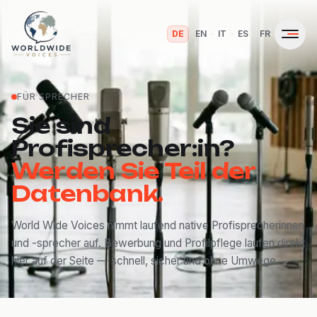
·
·
·
·
DE
EN
IT
ES
FR
FÜR SPRECHER
Sie sind
Profisprecher:in?
Werden Sie Teil der
Datenbank.
World Wide Voices nimmt laufend native Profisprecherinnen
und -sprecher auf. Bewerbung und Profilpflege laufen direkt
hier auf der Seite — schnell, sicher und ohne Umwege.