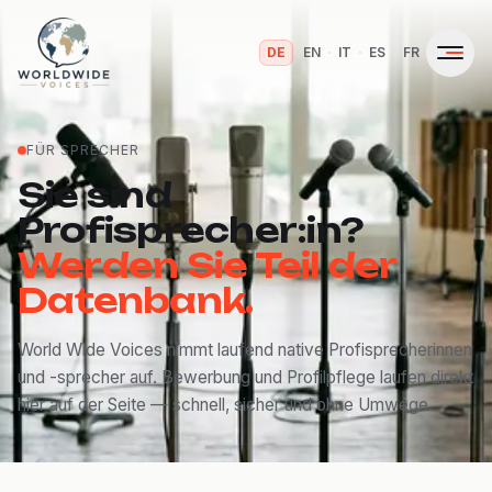
·
·
·
·
DE
EN
IT
ES
FR
FÜR SPRECHER
Sie sind
Profisprecher:in?
Werden Sie Teil der
Datenbank.
World Wide Voices nimmt laufend native Profisprecherinnen
und -sprecher auf. Bewerbung und Profilpflege laufen direkt
hier auf der Seite — schnell, sicher und ohne Umwege.