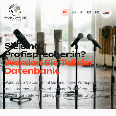
·
·
·
·
DE
EN
IT
ES
FR
FÜR SPRECHER
Sie sind
Profisprecher:in?
Werden Sie Teil der
Datenbank.
World Wide Voices nimmt laufend native Profisprecherinnen
und -sprecher auf. Bewerbung und Profilpflege laufen direkt
hier auf der Seite — schnell, sicher und ohne Umwege.